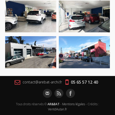
05 65 57 12 40
contact@arebat-archi.fr
Tous droits réservés ©
AR&BAT
-
Mentions légales
-
Crédits :
VentdAutan.fr